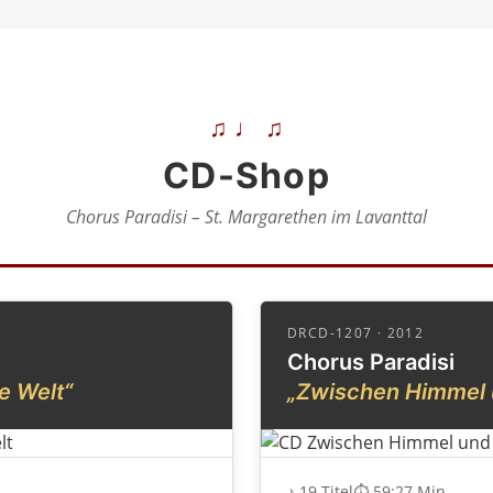
♫ ♩ ♫
CD-Shop
Chorus Paradisi – St. Margarethen im Lavanttal
DRCD-1207 · 2012
Chorus Paradisi
e Welt“
„Zwischen Himmel 
♪ 19 Titel
⏱ 59:27 Min.