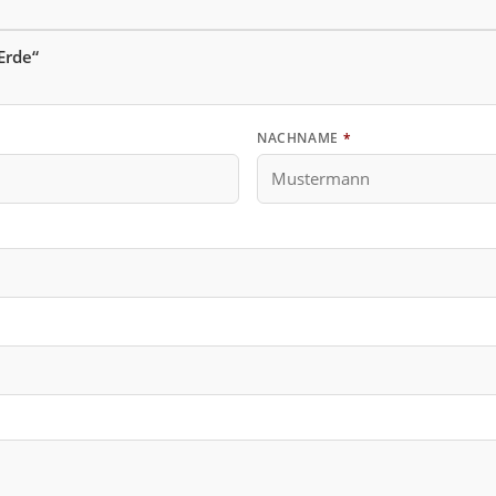
Erde“
NACHNAME
*