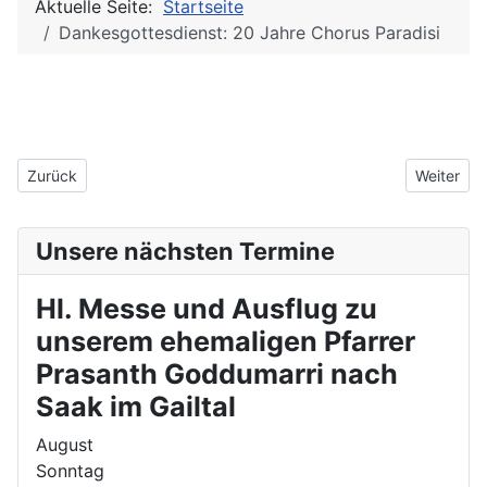
Aktuelle Seite:
Startseite
Dankesgottesdienst: 20 Jahre Chorus Paradisi
Vorheriger Beitrag: Voices of Christmas
Nächster B
Zurück
Weiter
Unsere nächsten Termine
Hl. Messe und Ausflug zu
unserem ehemaligen Pfarrer
Prasanth Goddumarri nach
Saak im Gailtal
August
Sonntag