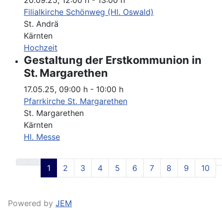
20.09.25
,
12:00 h
-
13:00 h
Filialkirche Schönweg (Hl. Oswald)
St. Andrä
Kärnten
Hochzeit
Gestaltung der Erstkommunion in
St. Margarethen
17.05.25
,
09:00 h
-
10:00 h
Pfarrkirche St. Margarethen
St. Margarethen
Kärnten
Hl. Messe
1
2
3
4
5
6
7
8
9
10
Powered by
JEM