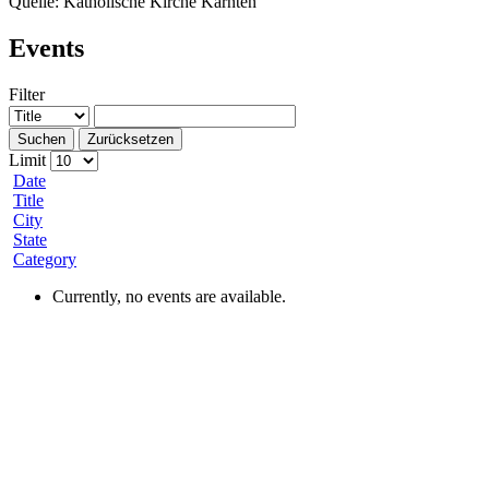
Quelle: Katholische Kirche Kärnten
Events
Filter
Suchen
Zurücksetzen
Limit
Date
Title
City
State
Category
Currently, no events are available.