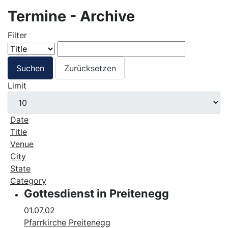
Termine - Archive
Filter
Suchen
Zurücksetzen
Limit
Date
Title
Venue
City
State
Category
Gottesdienst in Preitenegg
01.07.02
Pfarrkirche Preitenegg