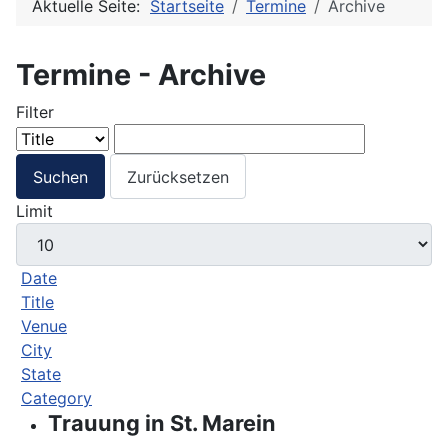
Aktuelle Seite:
Startseite
Termine
Archive
Termine - Archive
Filter
Suchen
Zurücksetzen
Limit
Date
Title
Venue
City
State
Category
Trauung in St. Marein