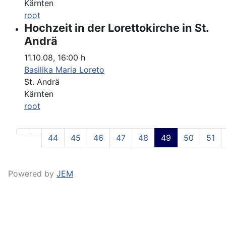
Kärnten
root
Hochzeit in der Lorettokirche in St.
Andrä
11.10.08
,
16:00 h
Basilika Maria Loreto
St. Andrä
Kärnten
root
44
45
46
47
48
49
50
51
Powered by
JEM